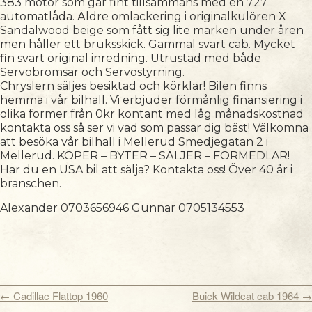
383 motor som går fint tillsammans med en 727
automatlåda. Äldre omlackering i originalkulören X
Sandalwood beige som fått sig lite märken under åren
men håller ett bruksskick. Gammal svart cab. Mycket
fin svart original inredning. Utrustad med både
Servobromsar och Servostyrning.
Chryslern säljes besiktad och körklar! Bilen finns
hemma i vår bilhall. Vi erbjuder förmånlig finansiering i
olika former från 0kr kontant med låg månadskostnad
kontakta oss så ser vi vad som passar dig bäst! Välkomna
att besöka vår bilhall i Mellerud Smedjegatan 2 i
Mellerud. KÖPER – BYTER – SÄLJER – FÖRMEDLAR!
Har du en USA bil att sälja? Kontakta oss! Över 40 år i
branschen.
Alexander 0703656946 Gunnar 0705134553
←
Cadillac Flattop 1960
Buick Wildcat cab 1964
→